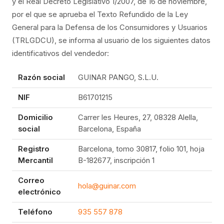
y el Real Decreto Legislativo 1/2007, de 16 de noviembre,
por el que se aprueba el Texto Refundido de la Ley
General para la Defensa de los Consumidores y Usuarios
(TRLGDCU), se informa al usuario de los siguientes datos
identificativos del vendedor:
Razón social
GUINAR PANGO, S.L.U.
NIF
B61701215
Domicilio
Carrer les Heures, 27, 08328 Alella,
social
Barcelona, España
Registro
Barcelona, tomo 30817, folio 101, hoja
Mercantil
B-182677, inscripción 1
Correo
hola@guinar.com
electrónico
Teléfono
935 557 878